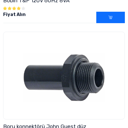
Bobin T&P 120V 60Hz 8VA
Fiyat Alın
Boru konnektörü John Guest düz