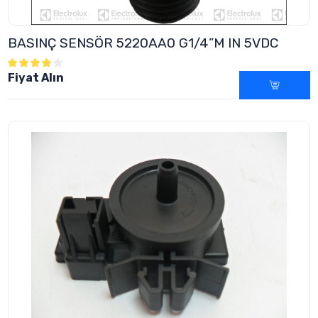
BASINÇ SENSÖR 5220AA0 G1/4”M IN 5VDC
Fiyat Alın